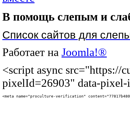
В помощь слепым и сл
Список сайтов для слеп
Работает на
Joomla!®
<script async src="https://cu
pixelId=26903" data-pixel
<meta name="proculture-verification" content="77817b480