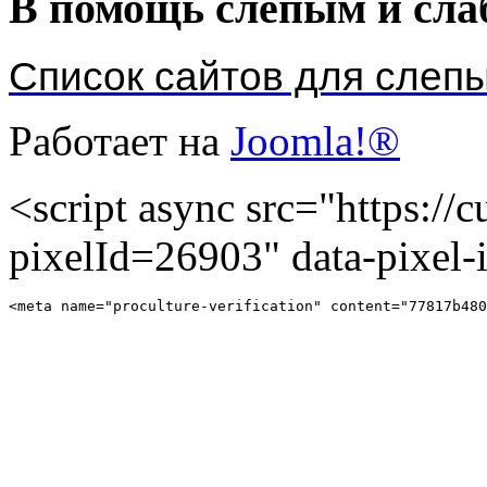
В помощь слепым и сл
Список сайтов для слеп
Работает на
Joomla!®
<script async src="https://cu
pixelId=26903" data-pixel
<meta name="proculture-verification" content="77817b480