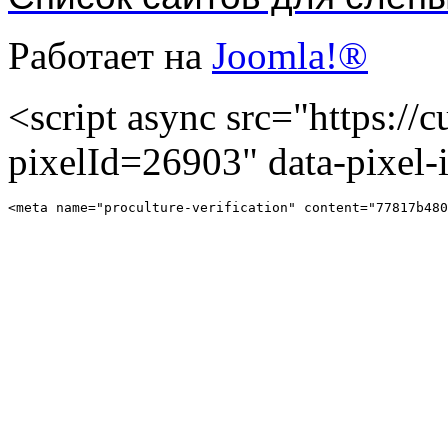
Работает на
Joomla!®
<script async src="https://cu
pixelId=26903" data-pixel
<meta name="proculture-verification" content="77817b480