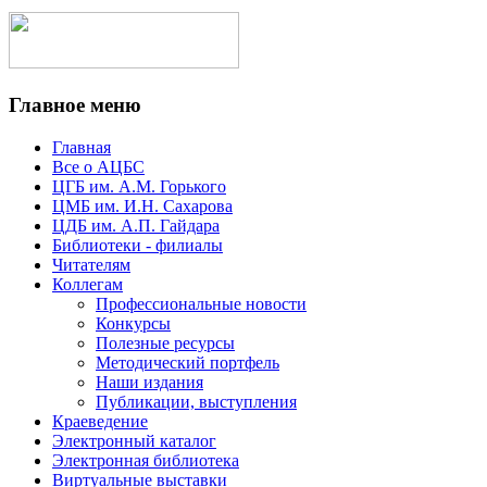
Главное меню
Главная
Все о АЦБС
ЦГБ им. А.М. Горького
ЦМБ им. И.Н. Сахарова
ЦДБ им. А.П. Гайдара
Библиотеки - филиалы
Читателям
Коллегам
Профессиональные новости
Конкурсы
Полезные ресурсы
Методический портфель
Наши издания
Публикации, выступления
Краеведение
Электронный каталог
Электронная библиотека
Виртуальные выставки