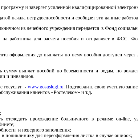
 программу и заверяет усиленной квалифицированной электрон
датой начала нетрудоспособности и сообщает эти данные работо
ничном из лечебного учреждения передается в Фонд социально
 на работника для расчета пособия и отправляет в ФСС. Фо
ента оформления до выплаты по нему пособия доступен через 
ть сумму выплат пособий по беременности и родам, по рожд
рии и инвалидов.
е госуслуг -
www.gosuslugi.ru
. Подтвердить свою учетную запи
бслуживания клиентов «Ростелеком» и т.д.
;
ть отследить прохождение больничного в режиме on-line, у
бинете;
обности и неверного заполнения;
 в поликлинику для переоформления листка в случае ошибок;