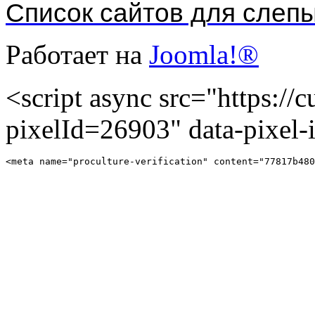
Список сайтов для слеп
Работает на
Joomla!®
<script async src="https://cu
pixelId=26903" data-pixel
<meta name="proculture-verification" content="77817b480