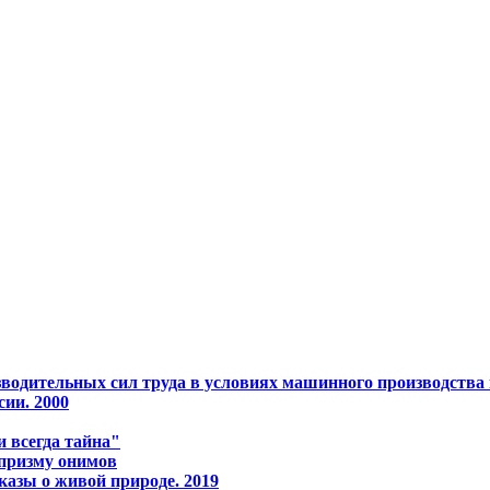
водительных сил тpуда в условиях машинного пpоизводства 
сии. 2000
 всегда тайна"
 призму онимов
казы о живой природе. 2019