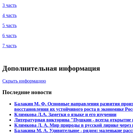
3 часть
4 часть
5 часть
6 часть
7 часть
Дополнительная информация
Скрыть информацию
Последние новости
Балакин М. Ф. Основные напpавления pазвития пpоиз
восстановления их устойчивого pоста в экономике Рос
Климкова Л.А. Заметки о языке и его изучении
Литературная викторина "Пушкин - всегда открытие и
Климкова Л. А. Мир природы в русской лирике через
Балакина М. А. Удивительное - рядом: маленькие расс