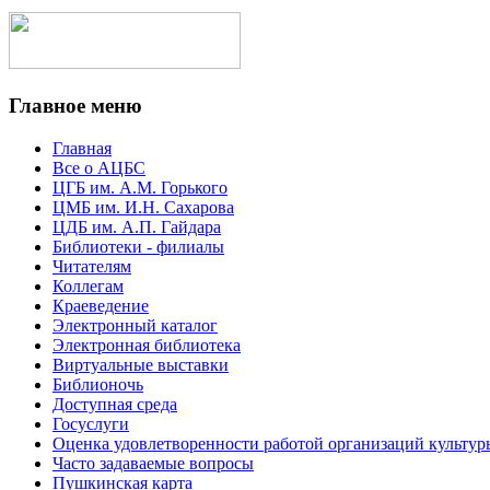
Главное меню
Главная
Все о АЦБС
ЦГБ им. А.М. Горького
ЦМБ им. И.Н. Сахарова
ЦДБ им. А.П. Гайдара
Библиотеки - филиалы
Читателям
Коллегам
Краеведение
Электронный каталог
Электронная библиотека
Виртуальные выставки
Библионочь
Доступная среда
Госуслуги
Оценка удовлетворенности работой организаций культур
Часто задаваемые вопросы
Пушкинская карта