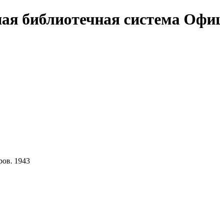
Офи
ров. 1943