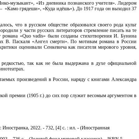
Янко-музыкант», «Из дневника познанского учителя». Лидером
— «Камо грядеши», «Куда идёшь»). До 1917 года он выходил 37
ось, что в русском обществе образовался своего рода культ
породили у части русских литераторов стремление писать на те
у романа «Quo vadis» были созданы стихотворения И. Бунина
ах В. Паскаля «Ангел смерти». По мотивам романа в России
 критики оценивали Сенкевича как писателя мирового уровня,
редкостью, так как не была выдержана в духе официальной
инотеатрах.
таемых произведений в России, наряду с книгами Александра
ой премии (1905 г.) до сих пор служит весомым аргументом в
.
ностранка, 2022. - 732, [4] с. : ил. - (Иностранная
03. - 736 с. - (Золотой фонд мировой классики). - ISBN 5-