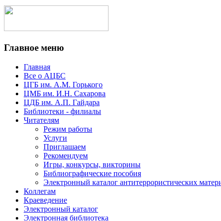
Главное меню
Главная
Все о АЦБС
ЦГБ им. А.М. Горького
ЦМБ им. И.Н. Сахарова
ЦДБ им. А.П. Гайдара
Библиотеки - филиалы
Читателям
Режим работы
Услуги
Приглашаем
Рекомендуем
Игры, конкурсы, викторины
Библиографические пособия
Электронный каталог антитеррористических матер
Коллегам
Краеведение
Электронный каталог
Электронная библиотека