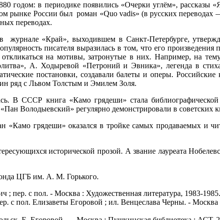
880 годом: в периодике появились «Очерки углём», рассказы «
ком рынке России был роман «Quo vadis» (в русских переводах 
зных переводах.
в журнале «Край», выходившем в Санкт-Петербурге, утверждал
опулярность писателя выразилась в том, что его произведения 
откликаться на мотивы, затронутые в них. Например, на тем
олитва», А. Ходыревой «Петроний и Эвника», легенда в стих
атические постановки, создавали балеты и оперы. Российские
один ряд с Львом Толстым и Эмилем Золя.
сь. В СССР книга «Камо грядеши» стала библиографической 
 «Пан Володыевский» регулярно демонстрировали в советских к
ман «Камо грядеши» оказался в тройке самых продаваемых и чи
ресующихся исторической прозой. А звание лауреата Нобелевск
нда ЦГБ им. А. М. Горького.
ч ; пер. с пол. - Москва : Художественная литература, 1983-1985
р. с пол. Елизаветы Егоровой ; ил. Венцеслава Черны. - Москва : И
 польск. Е. Егоровой. — Москва : Пушкинская библиотека : АСТ, 20