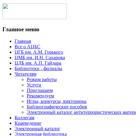
Главное меню
Главная
Все о АЦБС
ЦГБ им. А.М. Горького
ЦМБ им. И.Н. Сахарова
ЦДБ им. А.П. Гайдара
Библиотеки - филиалы
Читателям
Режим работы
Услуги
Приглашаем
Рекомендуем
Игры, конкурсы, викторины
Библиографические пособия
Электронный каталог антитеррористических матер
Коллегам
Краеведение
Электронный каталог
Электронная библиотека