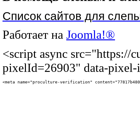
Список сайтов для слеп
Работает на
Joomla!®
<script async src="https://cu
pixelId=26903" data-pixel
<meta name="proculture-verification" content="77817b480