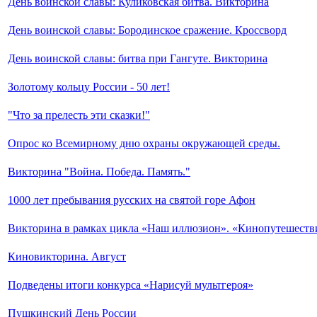
День воинской славы: Куликовская битва. Викторина
День воинской славы: Бородинское сражение. Кроссворд
День воинской славы: битва при Гангуте. Викторина
Золотому кольцу России - 50 лет!
"Что за прелесть эти сказки!"
Опрос ко Всемирному дню охраны окружающей среды.
Викторина "Война. Победа. Память."
1000 лет пребывания русских на святой горе Афон
Викторина в рамках цикла «Наш иллюзион». «Кинопутешеств
Киновикторина. Август
Подведены итоги конкурса «Нарисуй мультгероя»
Пушкинский День России