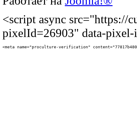
Работает на
Joomla!®
<script async src="https://cu
pixelId=26903" data-pixel
<meta name="proculture-verification" content="77817b480