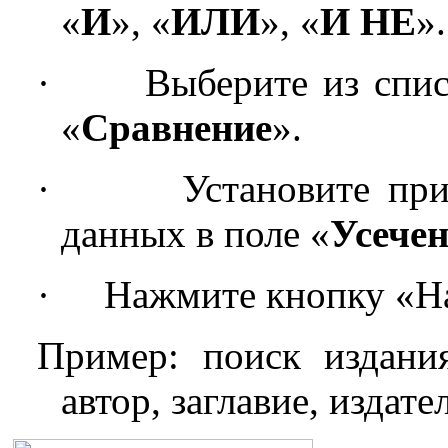
«
И
», «
ИЛИ
», «
И НЕ
».
·
Выберите из спис
«
Сравнение
».
·
Установите пр
данных в поле «
Усече
·
Нажмите кнопку «Н
Пример: поиск издани
автор, заглавие, издате