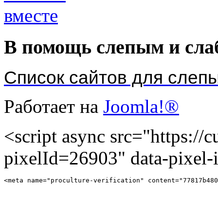
В помощь слепым и сл
Список сайтов для слеп
Работает на
Joomla!®
<script async src="https://cu
pixelId=26903" data-pixel
<meta name="proculture-verification" content="77817b480