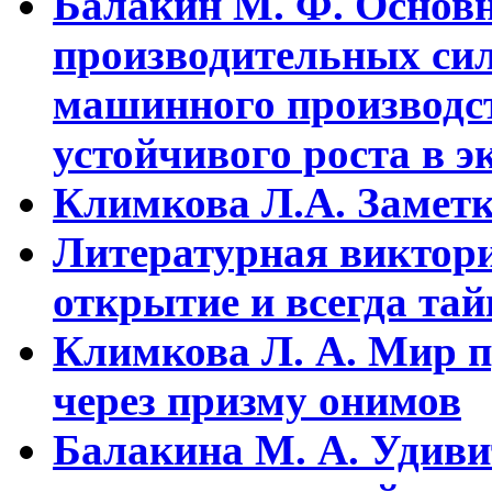
Балакин М. Ф. Основ
пpоизводительных сил
машинного пpоизводст
устойчивого pоста в э
Климкова Л.А. Заметки
Литературная виктори
открытие и всегда та
Климкова Л. А. Мир п
через призму онимов
Балакина М. А. Удиви