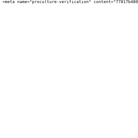
<meta name="proculture-verification" content="77817b480