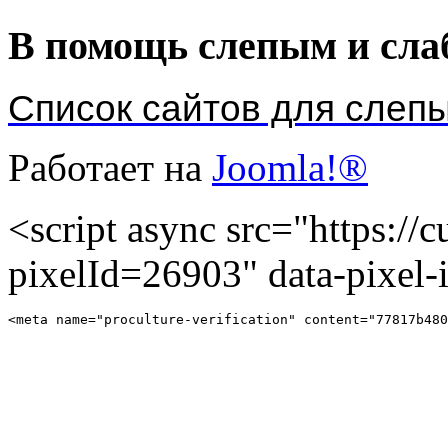
В помощь слепым и сл
Список сайтов для слеп
Работает на
Joomla!®
<script async src="https://cu
pixelId=26903" data-pixel
<meta name="proculture-verification" content="77817b480