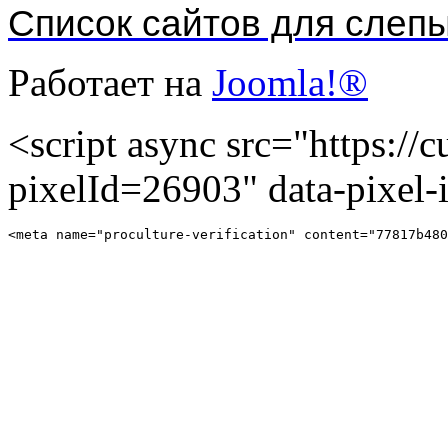
Список сайтов для слеп
Работает на
Joomla!®
<script async src="https://cu
pixelId=26903" data-pixel
<meta name="proculture-verification" content="77817b480