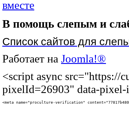
В помощь слепым и сл
Список сайтов для слеп
Работает на
Joomla!®
<script async src="https://cu
pixelId=26903" data-pixel
<meta name="proculture-verification" content="77817b480