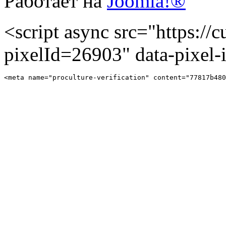
Работает на
Joomla!®
<script async src="https://cu
pixelId=26903" data-pixel
<meta name="proculture-verification" content="77817b480