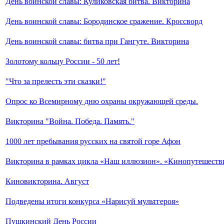
День воинской славы: Куликовская битва. Викторина
День воинской славы: Бородинское сражение. Кроссворд
День воинской славы: битва при Гангуте. Викторина
Золотому кольцу России - 50 лет!
"Что за прелесть эти сказки!"
Опрос ко Всемирному дню охраны окружающей среды.
Викторина "Война. Победа. Память."
1000 лет пребывания русских на святой горе Афон
Викторина в рамках цикла «Наш иллюзион». «Кинопутешеств
Киновикторина. Август
Подведены итоги конкурса «Нарисуй мультгероя»
Пушкинский День России