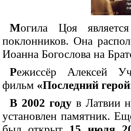
М
огила Цоя является
поклонников. Она распол
Иоанна Богослова на Брат
Р
ежиссёр Алексей Уч
фильм
«Последний герой
В 2002 году
в Латвии н
установлен памятник. Е
был открыт
15 июля 2