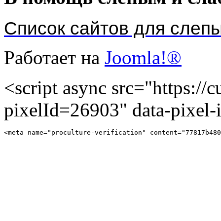
Список сайтов для слеп
Работает на
Joomla!®
<script async src="https://cu
pixelId=26903" data-pixel
<meta name="proculture-verification" content="77817b480