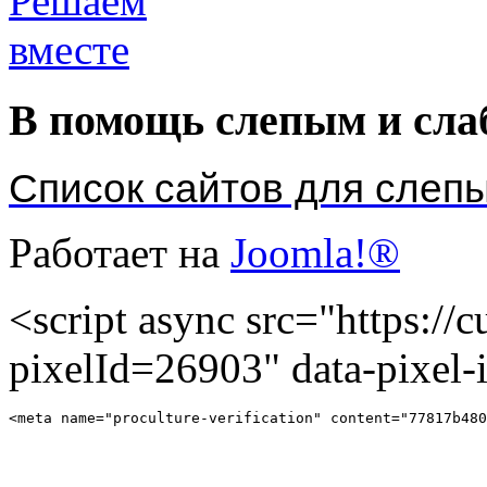
В помощь слепым и сл
Список сайтов для слеп
Работает на
Joomla!®
<script async src="https://cu
pixelId=26903" data-pixel
<meta name="proculture-verification" content="77817b480