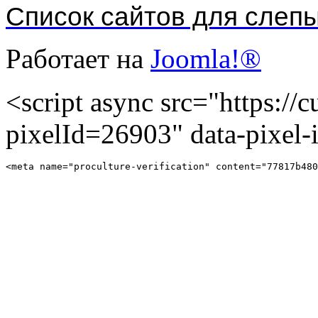
Список сайтов для слеп
Работает на
Joomla!®
<script async src="https://cu
pixelId=26903" data-pixel
<meta name="proculture-verification" content="77817b480