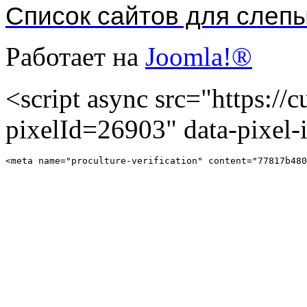
Список сайтов для слеп
Работает на
Joomla!®
<script async src="https://cu
pixelId=26903" data-pixel
<meta name="proculture-verification" content="77817b480