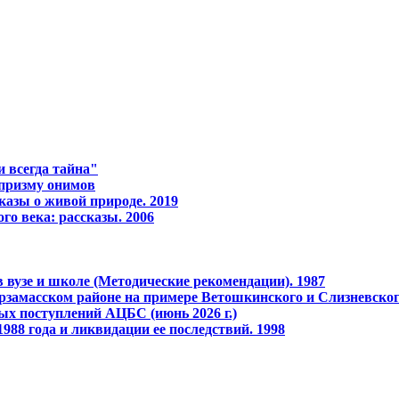
 всегда тайна"
 призму онимов
казы о живой природе. 2019
го века: рассказы. 2006
 вузе и школе (Методические рекомендации). 1987
рзамасском районе на примере Ветошкинского и Слизневског
ых поступлений АЦБС (июнь 2026 г.)
988 года и ликвидации ее последствий. 1998