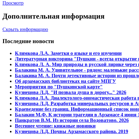
Просмотр
Дополнительная информация
Скрыть информацию
Последние новости
Климкова Л.А. Заметки о языке и его изучении
Литературная викторина "Пушкин - всегда открытие и
Климкова Л. А. Мир природы в русской лирике через
Балакина М. А. Удивительное - рядом: маленькие расс
Балакина М. А. Почти детективные истории из прошло
Об арзамасских библиотеках на сайте МПГУ
Мероприятия по "Пушкинской карте"
Кузнецова Л.Д. "И позвала душа в дорогу..." 2026
Климкова Л.А. Диалектолого-ономастическая работа в
Кузнецова Л.Д. Разработка минеральных ресурсов в А
Краеведение без границ. Информационный список нов
Балакин М.Ф. К истории трагедии в Арзамасе 4 июня 1
Панкратов В.М. Из истории села Водоватово. 2026
Весеннее чтение: книжные новинки
Кузнецова Л.Д. Почвы Арзамасского района. 2019