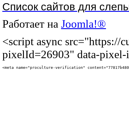
Список сайтов для слеп
Работает на
Joomla!®
<script async src="https://cu
pixelId=26903" data-pixel
<meta name="proculture-verification" content="77817b480