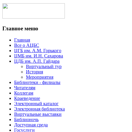
Главное меню
Главная
Все о АЦБС
ЦГБ им. А.М. Горького
ЦМБ им. И.Н. Сахарова
ЦДБ им. А.П. Гайдара
Виртуальный тур
История
Мероприятия
Библиотеки - филиалы
Читателям
Коллегам
Краеведение
Электронный каталог
Электронная библиотека
Виртуальные выставки
Библионочь
Доступная среда
Госуслуги