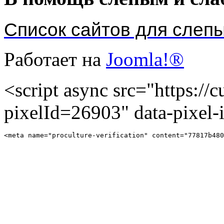
Список сайтов для слеп
Работает на
Joomla!®
<script async src="https://cu
pixelId=26903" data-pixel
<meta name="proculture-verification" content="77817b480