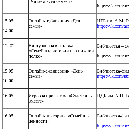
«Читаем всей семьёй»
https://vk.com/ar
15.05
Онлайн-публикация «День
ЦГБ им. А.М. Г
семьи»
https://vk.com/a
14.00
15. 05
Виртуальная выставка
Библиотека – ф
«Семейные истории на книжной
https://vk.com/ar
полке»
15.05.
Онлайн-ежедневник «День
Библиотека-фи
семьи»
https://vk.com/li
10.00.
16.05
Игровая программа «Счастливы
ЦДБ им. А.П. Г
вместе»
16.05.
Онлайн-викторина «Семейные
Библиотека-фи
ценности»
https://vk.com/ar