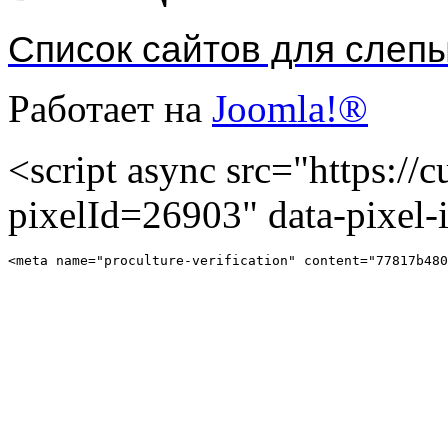
Список сайтов для слеп
Работает на
Joomla!®
<script async src="https://cu
pixelId=26903" data-pixel
<meta name="proculture-verification" content="77817b480