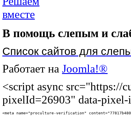
В помощь слепым и сл
Список сайтов для слеп
Работает на
Joomla!®
<script async src="https://cu
pixelId=26903" data-pixel
<meta name="proculture-verification" content="77817b480