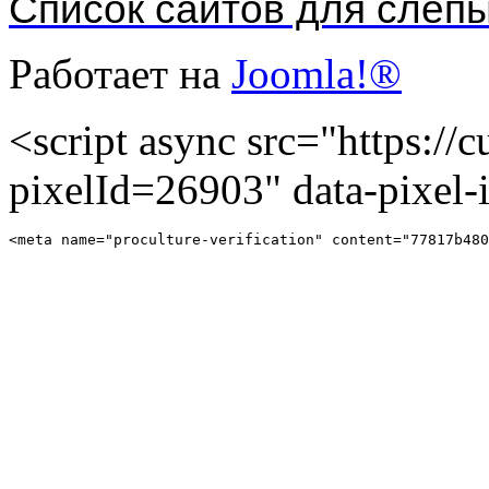
Список сайтов для слеп
Работает на
Joomla!®
<script async src="https://cu
pixelId=26903" data-pixel
<meta name="proculture-verification" content="77817b480