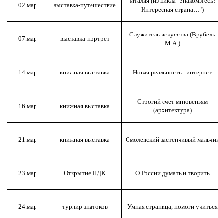
Италия (из цикла "Знакомьтесь!
02.мар
выставка-путешествие
Интересная страна…")
Служитель искусства (Врубель
07.мар
выставка-портрет
М.А.)
14.мар
книжная выставка
Новая реальность - интернет
Строгий счет мгновеньям
16.мар
книжная выставка
(архитектура)
21.мар
книжная выставка
Смоленский застенчивый мальчи
23.мар
Открытие НДК
О России думать и творить
24.мар
турнир знатоков
Умная страница, помоги учиться