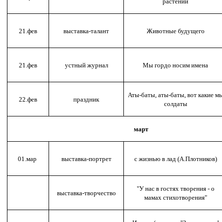
растений
21.фев
выставка-талант
Животные будущего
21.фев
устный журнал
Мы гордо носим имена
Аты-баты, аты-баты, вот какие м
22.фев
праздник
солдаты
март
01.мар
выставка-портрет
с жизнью в лад (А.Плотников)
"У нас в гостях творения - о
выставка-творчество
мамах стихотворения"