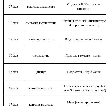
Ступин А.В. И его школа
07.фев
выставка-знакомство
живописи
Франция (из цикла "Знакомьтесь!
09.фев
выставка-путешествие
Интересная страна…")
09.фев
литературная игра
В царстве славного Салтана
10.фев
медиакруиз
Природа в музыке и поэзии
16.фев
диспут
Подросток и наркомания
Огонь, согревающий сердца (из
17.фев
книжная выставка
цикла "Сквозь тернии к звездам")
Марафон лекарственный
17.фев
книжная выставка