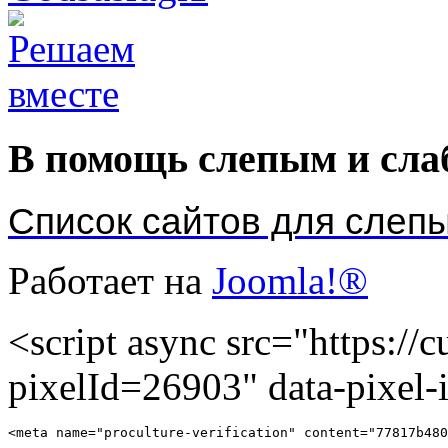
В помощь слепым и сл
Список сайтов для слеп
Работает на
Joomla!®
<script async src="https://cu
pixelId=26903" data-pixel
<meta name="proculture-verification" content="77817b480