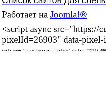
Список сайтов для слеп
Работает на
Joomla!®
<script async src="https://cu
pixelId=26903" data-pixel
<meta name="proculture-verification" content="77817b480