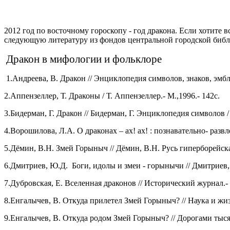
2012 год по восточному гороскопу - год дракона. Если хотите
следующую литературу из фондов центральной городской биб
Дракон в мифологии и фольклоре
1.Андреева, В. Дракон // Энциклопедия символов, знаков, эмблем 
2.Аппензеллер, Т. Драконы / Т. Аппензеллер.- М.,1996.- 142с.
3.Бидерман, Г. Дракон // Бидерман, Г. Энциклопедия символов / Г
4.Ворошилова, Л.А. О драконах – ах! ах! : познавательно- развле
5.Дёмин, В.Н. Змей Горыныч // Дёмин, В.Н. Русь гиперборейская
6.Дмитриев, Ю.Д.
Боги, идолы и змеи - горынычи // Дмитриев,
7.Дубровская, Е. Вселенная драконов // Исторический журнал.- 2
8.Енгалычев, В. Откуда прилетел Змей Горыныч? // Наука и жизн
9.Енгалычев, В. Откуда родом Змей Горыныч? // Дорогами тысяч