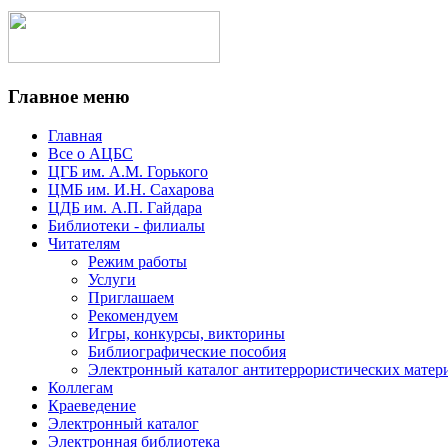
Главное меню
Главная
Все о АЦБС
ЦГБ им. А.М. Горького
ЦМБ им. И.Н. Сахарова
ЦДБ им. А.П. Гайдара
Библиотеки - филиалы
Читателям
Режим работы
Услуги
Приглашаем
Рекомендуем
Игры, конкурсы, викторины
Библиографические пособия
Электронный каталог антитеррористических матер
Коллегам
Краеведение
Электронный каталог
Электронная библиотека