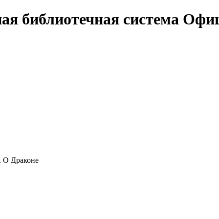
Офи
.. О Драконе