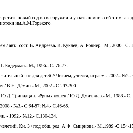
 встретить новый год во всеоружии и узнать немного об этом за
лиотеки им.А.М.Горького.
/ авт.- сост. В. Андреева. В. Куклев, А. Ровнер.- М., 2000.- С. 
. Бидерман.- М., 1996.- С. 76-77.
кательный час для детей // Читаем, учимся, играем.- 2002.- №5.- 
 / В.Н. Дёмин.- М., 2002.- С.293-300.
 Ю.Д. Тринадцать чёрных кошек / Ю.Д. Дмитриев.- М., 1988.- С. 
008.- №3.- С.64-87; №4.- С.46-65.
ь.- 1992.- №12.- С.130-134.
елетий. Кн. 3 / под общ. ред. А.Ф. Смирнова.- М.,1989.-С.154-1