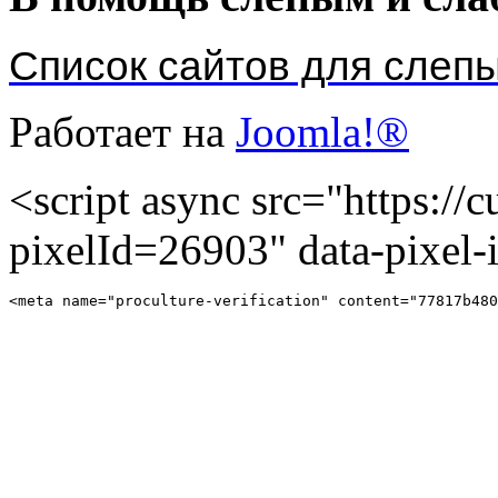
Список сайтов для слеп
Работает на
Joomla!®
<script async src="https://cu
pixelId=26903" data-pixel
<meta name="proculture-verification" content="77817b480