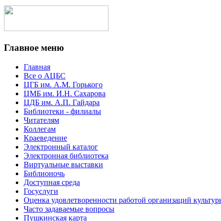
Главное меню
Главная
Все о АЦБС
ЦГБ им. А.М. Горького
ЦМБ им. И.Н. Сахарова
ЦДБ им. А.П. Гайдара
Библиотеки - филиалы
Читателям
Коллегам
Краеведение
Электронный каталог
Электронная библиотека
Виртуальные выставки
Библионочь
Доступная среда
Госуслуги
Оценка удовлетворенности работой организаций культур
Часто задаваемые вопросы
Пушкинская карта