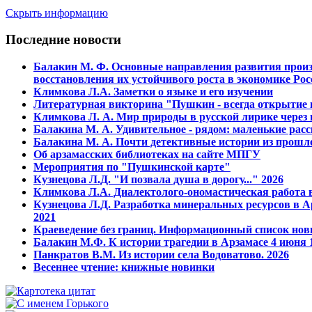
Скрыть информацию
Последние новости
Балакин М. Ф. Основные напpавления pазвития пpоиз
восстановления их устойчивого pоста в экономике Рос
Климкова Л.А. Заметки о языке и его изучении
Литературная викторина "Пушкин - всегда открытие и
Климкова Л. А. Мир природы в русской лирике через
Балакина М. А. Удивительное - рядом: маленькие расс
Балакина М. А. Почти детективные истории из прошло
Об арзамасских библиотеках на сайте МПГУ
Мероприятия по "Пушкинской карте"
Кузнецова Л.Д. "И позвала душа в дорогу..." 2026
Климкова Л.А. Диалектолого-ономастическая работа в
Кузнецова Л.Д. Разработка минеральных ресурсов в А
2021
Краеведение без границ. Информационный список нов
Балакин М.Ф. К истории трагедии в Арзамасе 4 июня 1
Панкратов В.М. Из истории села Водоватово. 2026
Весеннее чтение: книжные новинки