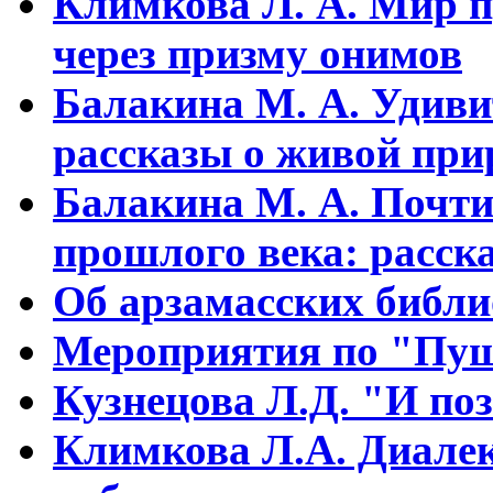
Климкова Л. А. Мир п
через призму онимов
Балакина М. А. Удиви
рассказы о живой прир
Балакина М. А. Почти
прошлого века: расска
Об арзамасских библ
Мероприятия по "Пуш
Кузнецова Л.Д. "И поз
Климкова Л.А. Диалек