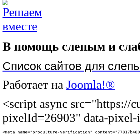
В помощь слепым и сл
Список сайтов для слеп
Работает на
Joomla!®
<script async src="https://cu
pixelId=26903" data-pixel
<meta name="proculture-verification" content="77817b480