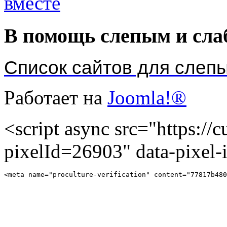
В помощь слепым и сл
Список сайтов для слеп
Работает на
Joomla!®
<script async src="https://cu
pixelId=26903" data-pixel
<meta name="proculture-verification" content="77817b480