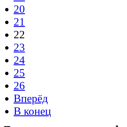
20
21
22
23
24
25
26
Вперёд
В конец