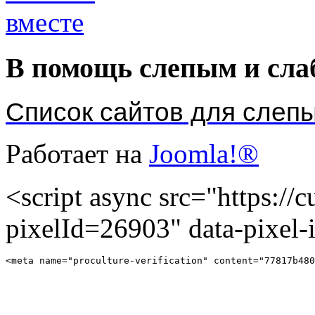
В помощь слепым и сл
Список сайтов для слеп
Работает на
Joomla!®
<script async src="https://cu
pixelId=26903" data-pixel
<meta name="proculture-verification" content="77817b480