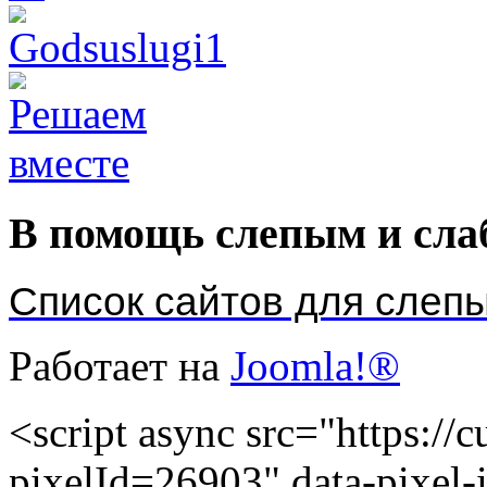
В помощь слепым и сл
Список сайтов для слеп
Работает на
Joomla!®
<script async src="https://cu
pixelId=26903" data-pixel